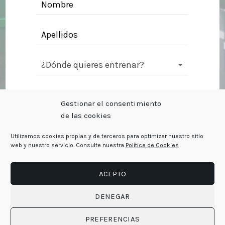
Si
eres
GRATIS
humano,
deja
este
campo
en
blanco.
Gestionar el consentimiento
de las cookies
Utilizamos cookies propias y de terceros para optimizar nuestro sitio
web y nuestro servicio. Consulte nuestra
Política de Cookies
ACEPTO
Por la presente presta su pleno
consentimiento a DISTRITO ESTUDIO, S.L. para
DENEGAR
que pueda proceder al envío de
comunicaciones comerciales, publicitarias y
PREFERENCIAS