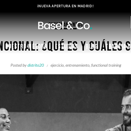
¡NUEVA APERTURA EN MADRID!
Entrenamientos
cional: ¿qué es y cuáles s
NUESTRO MÉTODO
ESTUDIOS
BLOG
TRABAJA 
Posted by
distrito20
ejercicio
,
entrenamiento
,
functional training