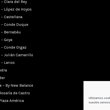
– Clara del Rey
 – López de Hoyos
– Castellana
 – Conde Duque
 – Bernabéu
 – Goya
 – Conde Orgaz
– Julián Camarillo
– Larios
edra
der
a – By New Balance
Rosalía de Castro
Utilizamos cook
Plaza América
nuestro servici